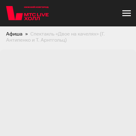
Афиша
Спектакль «Двое на качелях» (Г.
Антипенко и Т. Арнтгольц)