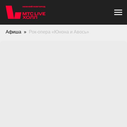
Афиша
Рок-опера «Юнона и Авось»