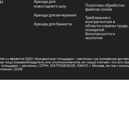
Аренда для
ТЫ
Политика обработки
новогоднего шоу
файлов cookie
Аренда для вечеринки
Требования к
контрагентам в
Аренда для банкета
области охраны труда,
пожарной
безопасности и
экологии
.mts.ru является ООО «Концертные площадки – регионы» на основании дого
ье лицо (правообладатель или уполномоченное им лицо) считает, что его пр
ощадки – регионы», ОГРН: 1247700831025, 109147, г. Москва, вн.тер.г.муници
егионы», 2025