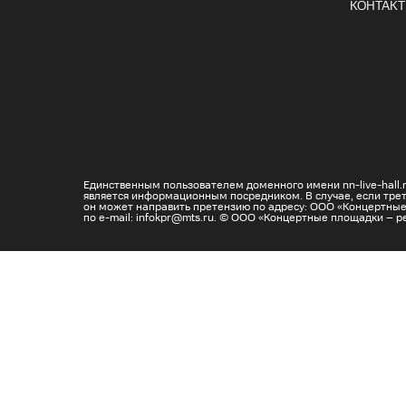
КОНТАК
Единственным пользователем доменного имени nn-live-hall
является информационным посредником. В случае, если трет
он может направить претензию по адресу: ООО «Концертные пл
по e-mail: infokpr@mts.ru. © ООО «Концертные площадки – р