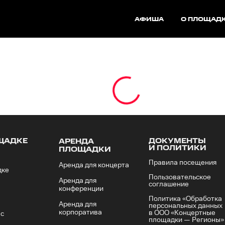
АФИША
О ПЛОЩАД
ЩАДКЕ
ДОКУМЕНТЫ
АРЕНДА
И ПОЛИТИКИ
ПЛОЩАДКИ
Правила посещения
Аренда для концерта
дке
Пользовательское
Аренда для
соглашение
конференции
Политика «Обработка
Аренда для
персональных данных
корпоратива
в ООО «Концертные
ас
площадки — Регионы»