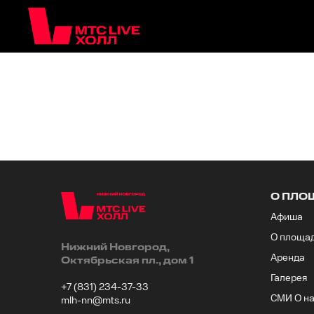
О ПЛО
Афиша
О площа
Нижний Новгород,
Аренда
Октябрьская пл., дом 1
Галерея
+7 (831) 234-37-33
СМИ О н
mlh-nn@mts.ru