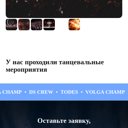
У нас проходили танцевальные
мероприятия
LGA CHAMP
DS CREW
TODES
VOLGA CHA
Оставьте заявку,